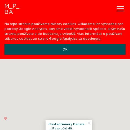
Na tejto stránke používame súbory cookies. Ukladáme ich výhradne pre
potreby Google Analytics, aby sme vedeli vyhodnotiť spôsob, akým našu
stránku používate a do budúcna ju vylepšiť. Viac informácií o používaní
súborov cookies zo strany Google Analytics sa dozviete
tu
.
OK
Confectionery Danela
→ Revolučná 46,