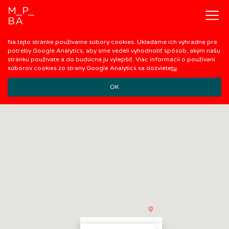
Na tejto stránke používame súbory cookies. Ukladáme ich výhradne pre
potreby Google Analytics, aby sme vedeli vyhodnotiť spôsob, akým našu
stránku používate a do budúcna ju vylepšiť. Viac informácií o používaní
súborov cookies zo strany Google Analytics sa dozviete
tu
.
OK