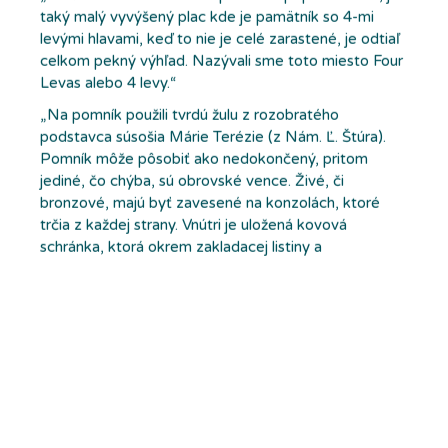
taký malý vyvýšený plac kde je pamätník so 4-mi
levými hlavami, keď to nie je celé zarastené, je odtiaľ
celkom pekný výhľad. Nazývali sme toto miesto Four
Levas alebo 4 levy.“
„Na pomník použili tvrdú žulu z rozobratého
podstavca súsošia Márie Terézie (z Nám. Ľ. Štúra).
Pomník môže pôsobiť ako nedokončený, pritom
jediné, čo chýba, sú obrovské vence. Živé, či
bronzové, majú byť zavesené na konzolách, ktoré
trčia z každej strany. Vnútri je uložená kovová
schránka, ktorá okrem zakladacej listiny a
spomienkových predmetov obsahuje aj listinu s
oslavnou básňou na počesť padlých hrdinov"
Máš k tomu čo dodať? Ťuk!