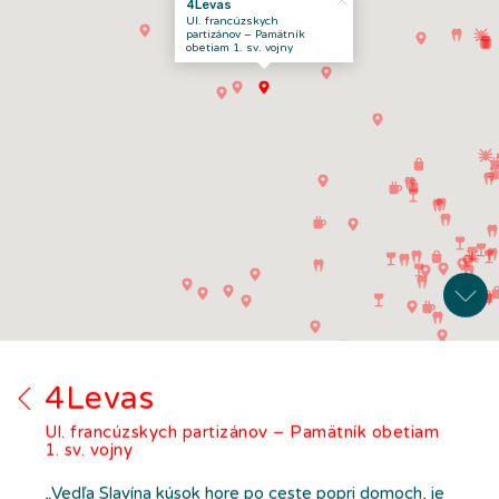
4Levas
Ul. francúzskych
partizánov – Pamätník
obetiam 1. sv. vojny
4Levas
Ul. francúzskych partizánov – Pamätník obetiam
1. sv. vojny
„Vedľa Slavína kúsok hore po ceste popri domoch, je